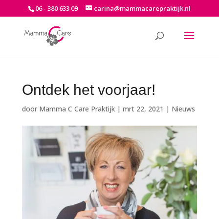
06 - 380 633 09
carina@mammacarepraktijk.nl
Ontdek het voorjaar!
door
Mamma C Care Praktijk
|
mrt 22, 2021
|
Nieuws