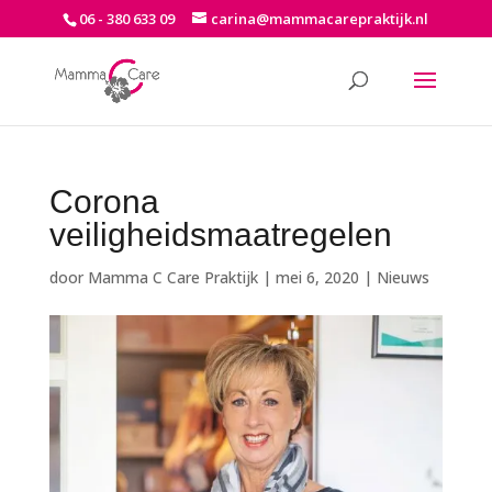
06 - 380 633 09
carina@mammacarepraktijk.nl
Corona
veiligheidsmaatregelen
door
Mamma C Care Praktijk
|
mei 6, 2020
|
Nieuws